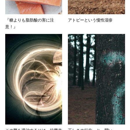
『糖よりも脂肪酸の害に注
アトピーという慢性湿疹
意！』