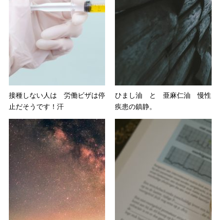
接種しない人は 労働ビザは停
ひまし油 と 亜麻仁油 慢性
止だそうです！汗
疾患の鎮静。