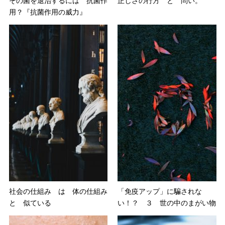
その菌を退治するには 抗菌作
正しさの行方 と 問い。
用？『抗菌作用の威力』
社会の仕組み は 体の仕組み
「免疫アップ」に騙されな
と 似ている
い！？ ３ 世の中のまがい物