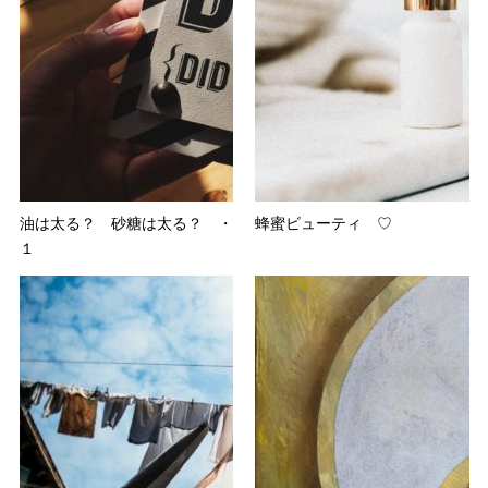
油は太る？ 砂糖は太る？ ・
蜂蜜ビューティ ♡
１