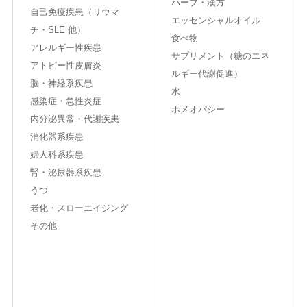
ハーブ・漢方
自己免疫疾患（リウマ
エッセンシャルオイル
チ・SLE 他）
食べ物
アレルギー性疾患
サプリメント（糖のエネ
アトピー性皮膚炎
ルギー代謝促進）
脳・神経系疾患
水
感染症・急性炎症
ホメオパシー
内分泌異常・代謝疾患
消化器系疾患
婦人科系疾患
腎・泌尿器系疾患
うつ
老化・スローエイジング
その他