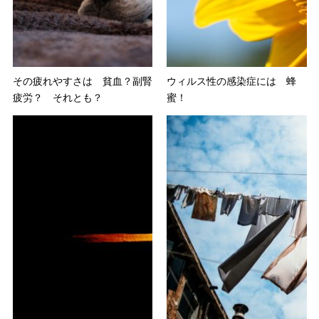
その疲れやすさは 貧血？副腎
ウィルス性の感染症には 蜂
疲労？ それとも？
蜜！