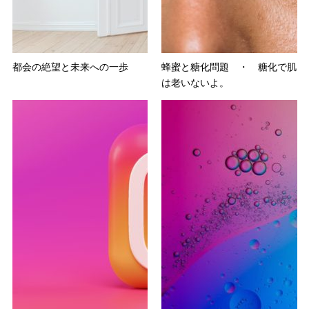
都会の絶望と未来への一歩
蜂蜜と糖化問題 ・ 糖化で肌
は老いないよ。