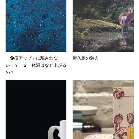
「免疫アップ」に騙されな
屋久島の魅力
い！？ ２ 体温はなぜ上がる
の？