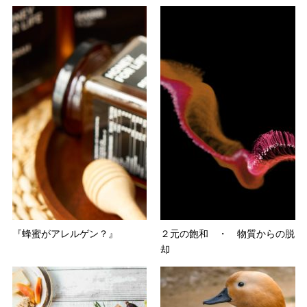
『蜂蜜がアレルゲン？』
２元の飽和 ・ 物質からの脱
却