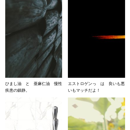
ひまし油 と 亜麻仁油 慢性
エストロゲンっ は 良いも悪
疾患の鎮静。
いもマッチだよ！