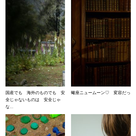
国産でも 海外のものでも 安
蠍座ニュームーン♡ 変容だっ
全じゃないものは 安全じゃ
な...