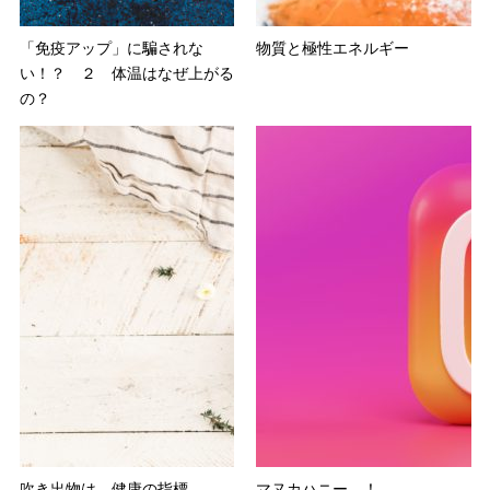
「免疫アップ」に騙されな
物質と極性エネルギー
い！？ ２ 体温はなぜ上がる
の？
吹き出物は 健康の指標。
マヌカハニー ！