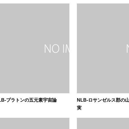
LB-プラトンの五元素宇宙論
NLB-ロサンゼルス郡の
実