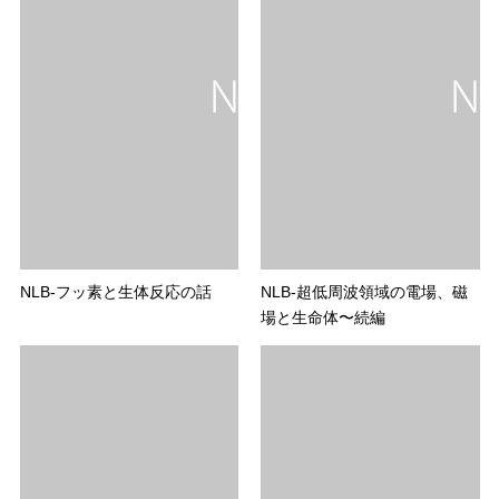
NLB-フッ素と生体反応の話
NLB-超低周波領域の電場、磁
場と生命体〜続編