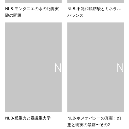
NLB-モンタニエの水の記憶実
NLB-不飽和脂肪酸とミネラル
験の問題
バランス
NLB-反重力と電磁重力学
NLB-ホメオパシーの真実：幻
想と現実の暴露〜その2