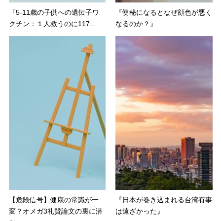
『5-11歳の子供への遺伝子ワ
『便秘になるとなぜ顔色が悪く
クチン：１人救うのに117...
なるのか？』
【危険信号】健康の常識が一
『日本が巻き込まれる台湾有事
変？オメガ3礼賛論文の裏に潜
は遠ざかった』