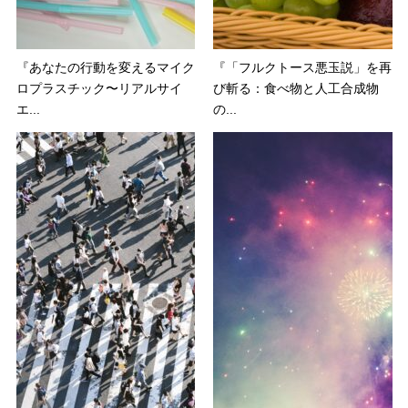
『あなたの行動を変えるマイク
『「フルクトース悪玉説」を再
ロプラスチック〜リアルサイ
び斬る：食べ物と人工合成物
エ...
の...