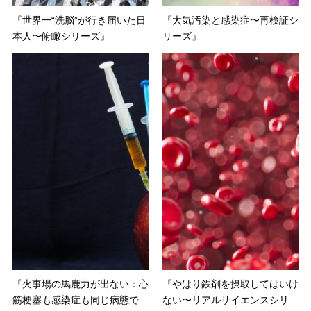
『世界一“洗脳”が行き届いた日
『大気汚染と感染症〜再検証シ
本人〜俯瞰シリーズ』
リーズ』
『火事場の馬鹿力が出ない：心
『やはり鉄剤を摂取してはいけ
筋梗塞も感染症も同じ病態で
ない〜リアルサイエンスシリ