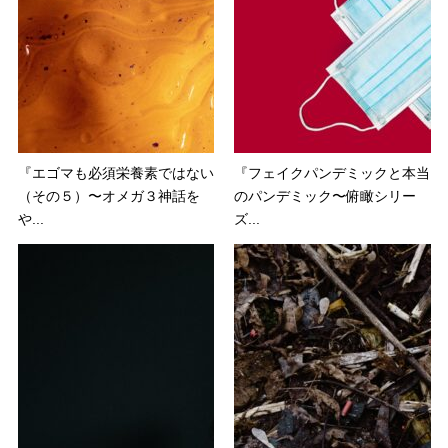
『エゴマも必須栄養素ではない
『フェイクパンデミックと本当
（その５）〜オメガ３神話を
のパンデミック〜俯瞰シリー
や...
ズ...