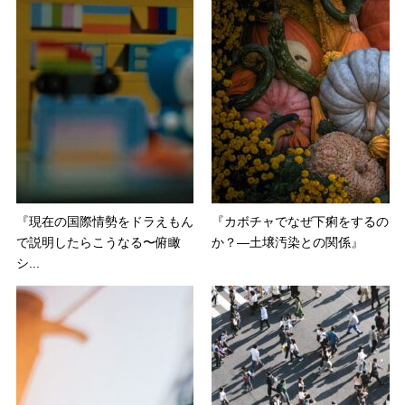
『現在の国際情勢をドラえもん
『カボチャでなぜ下痢をするの
で説明したらこうなる〜俯瞰
か？―土壌汚染との関係』
シ...