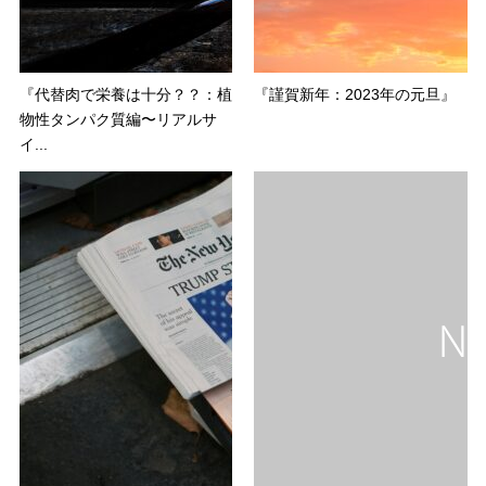
『代替肉で栄養は十分？？：植
『謹賀新年：2023年の元旦』
物性タンパク質編〜リアルサ
イ...