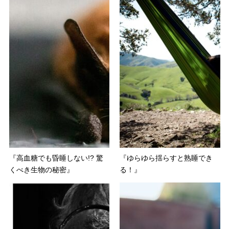
『高血糖でも昏睡しない!? 驚
『ゆらゆら揺らすと熟睡でき
くべき生物の秘密』
る！』