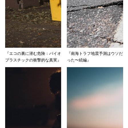
『エコの裏に潜む危険：バイオ
『南海トラフ地震予測はウソだ
プラスチックの衝撃的な真実』
った〜続編』