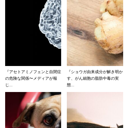
『アセトアミノフェンと自閉症
『ショウガ由来成分が解き明か
の危険な関係〜メディアが報
す、がん細胞の脂肪中毒の実
じ...
態...