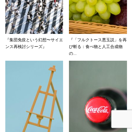
『集団免疫という幻想〜サイエ
『「フルクトース悪玉説」を再
ンス再検討シリーズ』
び斬る：食べ物と人工合成物
の...