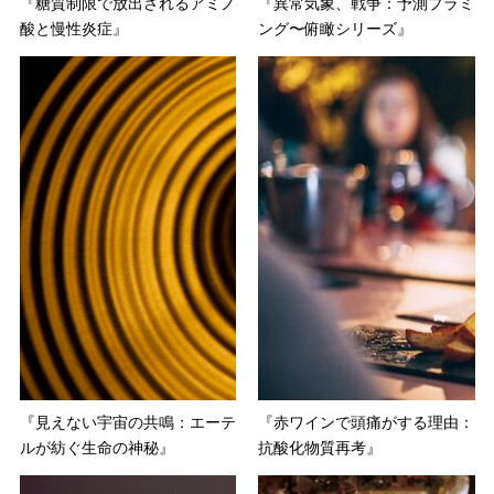
『糖質制限で放出されるアミノ
『異常気象、戦争：予測プラミ
酸と慢性炎症』
ング〜俯瞰シリーズ』
『見えない宇宙の共鳴：エーテ
『赤ワインで頭痛がする理由：
ルが紡ぐ生命の神秘』
抗酸化物質再考』