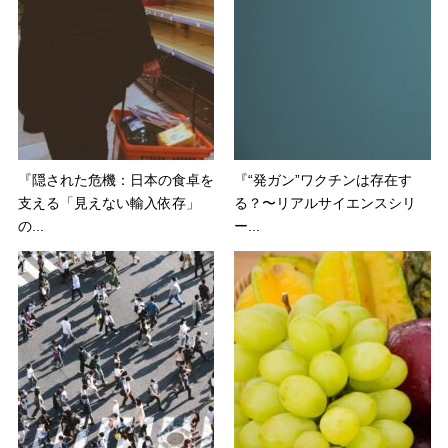
『隠された危機：日本の食卓を
『“発ガン”ワクチンは存在す
支える「見えない輸入依存」
る？〜リアルサイエンスシリ
の...
ー...