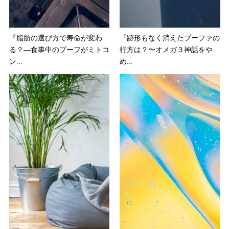
『脂肪の選び方で寿命が変わ
『跡形もなく消えたプーファの
る？—食事中のプーフがミトコ
行方は？〜オメガ３神話をや
ン...
め...