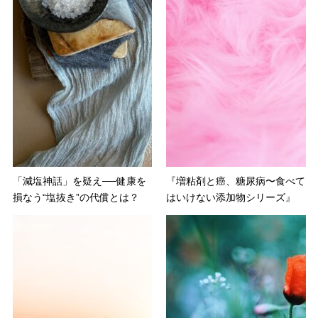
「減塩神話」を疑え──健康を
『増粘剤と癌、糖尿病〜食べて
損なう“塩抜き”の代償とは？
はいけない添加物シリーズ』