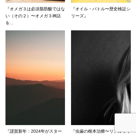
『オメガ３は必須脂肪酸ではな
『オイル・バトル〜歴史検証シ
い（その２）〜オメガ３神話
リーズ』
を...
『謹賀新年：2024年がスター
『虫歯の根本治療〜リアルサイ