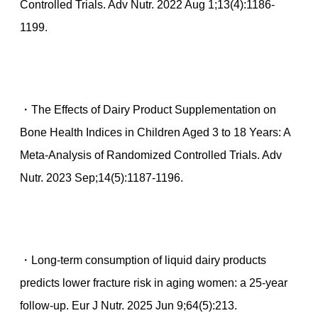
Controlled Trials. Adv Nutr. 2022 Aug 1;13(4):1186-
1199.
・The Effects of Dairy Product Supplementation on
Bone Health Indices in Children Aged 3 to 18 Years: A
Meta-Analysis of Randomized Controlled Trials. Adv
Nutr. 2023 Sep;14(5):1187-1196.
・Long-term consumption of liquid dairy products
predicts lower fracture risk in aging women: a 25-year
follow-up. Eur J Nutr. 2025 Jun 9;64(5):213.