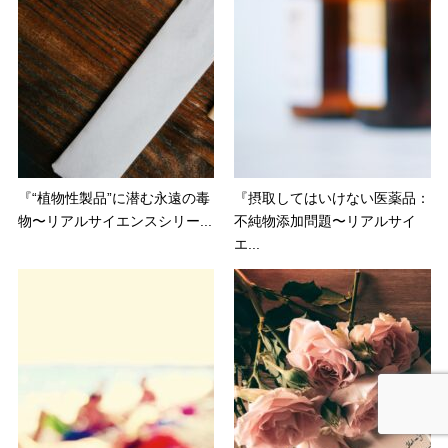
『“植物性製品”に潜む永遠の毒
『摂取してはいけない医薬品：
物〜リアルサイエンスシリー...
不純物添加問題〜リアルサイ
エ...