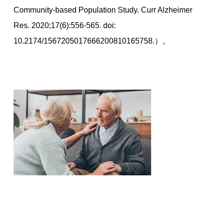
Community-based Population Study. Curr Alzheimer
Res. 2020;17(6):556-565. doi:
10.2174/1567205017666200810165758.）。