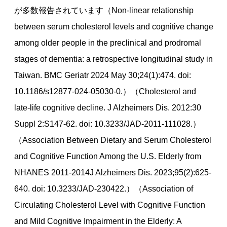
が多数報告されています（Non-linear relationship
between serum cholesterol levels and cognitive change
among older people in the preclinical and prodromal
stages of dementia: a retrospective longitudinal study in
Taiwan. BMC Geriatr 2024 May 30;24(1):474. doi:
10.1186/s12877-024-05030-0.）（Cholesterol and
late-life cognitive decline. J Alzheimers Dis. 2012:30
Suppl 2:S147-62. doi: 10.3233/JAD-2011-111028.）
（Association Between Dietary and Serum Cholesterol
and Cognitive Function Among the U.S. Elderly from
NHANES 2011-2014J Alzheimers Dis. 2023;95(2):625-
640. doi: 10.3233/JAD-230422.）（Association of
Circulating Cholesterol Level with Cognitive Function
and Mild Cognitive Impairment in the Elderly: A