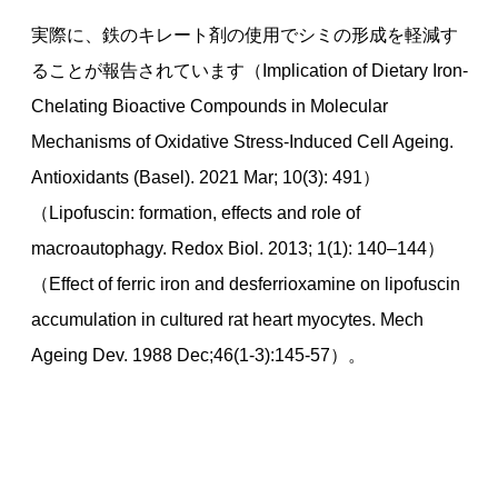
実際に、鉄のキレート剤の使用でシミの形成を軽減す
ることが報告されています（Implication of Dietary Iron-
Chelating Bioactive Compounds in Molecular
Mechanisms of Oxidative Stress-Induced Cell Ageing.
Antioxidants (Basel). 2021 Mar; 10(3): 491）
（Lipofuscin: formation, effects and role of
macroautophagy. Redox Biol. 2013; 1(1): 140–144）
（Effect of ferric iron and desferrioxamine on lipofuscin
accumulation in cultured rat heart myocytes. Mech
Ageing Dev. 1988 Dec;46(1-3):145-57）。