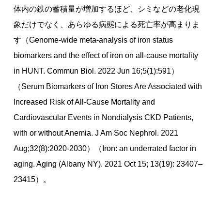
体内の鉄の蓄積量が増加するほど、シミなどの老化現
象だけでなく、あらゆる病態による死亡率が高まりま
す（Genome-wide meta-analysis of iron status
biomarkers and the effect of iron on all-cause mortality
in HUNT. Commun Biol. 2022 Jun 16;5(1):591）
（Serum Biomarkers of Iron Stores Are Associated with
Increased Risk of All-Cause Mortality and
Cardiovascular Events in Nondialysis CKD Patients,
with or without Anemia. J Am Soc Nephrol. 2021
Aug;32(8):2020-2030）（Iron: an underrated factor in
aging. Aging (Albany NY). 2021 Oct 15; 13(19): 23407–
23415）。