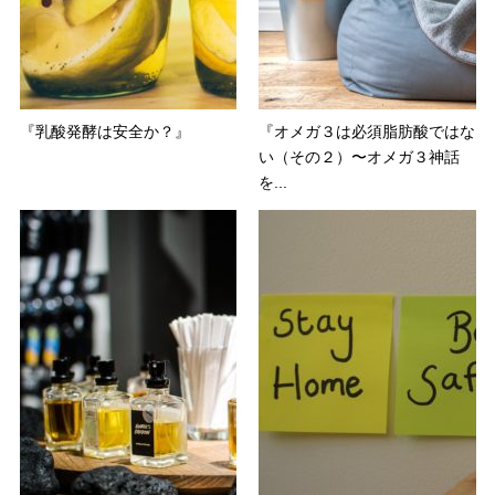
『乳酸発酵は安全か？』
『オメガ３は必須脂肪酸ではな
い（その２）〜オメガ３神話
を...