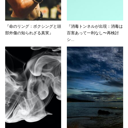
『命のリング：ボクシングと頭
『消毒トンネルが出現：消毒は
部外傷の知られざる真実』
百害あって一利なし〜再検討
シ...