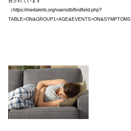
告されています
（https://medalerts.org/vaersdb/findfield.php?
TABLE=ON&GROUP1=AGE&EVENTS=ON&SYMPTOMS[]=Ame