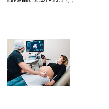
Nat Rev Immunol. 2021 Mar 3 : 1–2）。