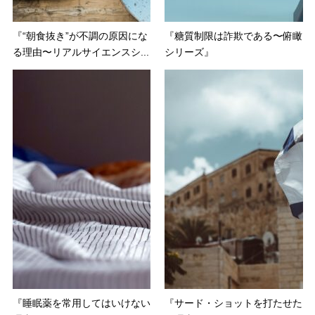
『“朝食抜き”が不調の原因にな
『糖質制限は詐欺である〜俯瞰
る理由〜リアルサイエンスシ...
シリーズ』
『睡眠薬を常用してはいけない
『サード・ショットを打たせた