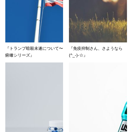
『トランプ暗殺未遂について〜
『免疫抑制さん、さようなら
俯瞰シリーズ』
(^_-)-☆』