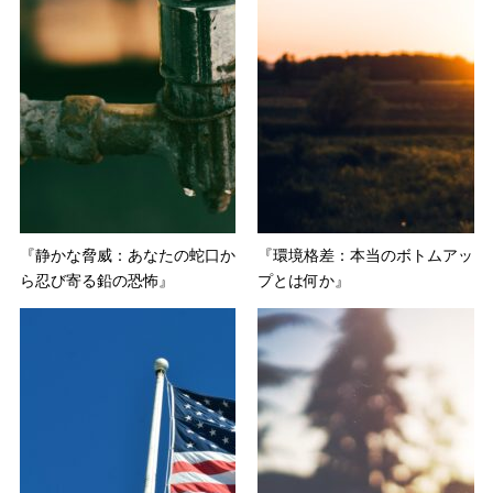
『静かな脅威：あなたの蛇口か
『環境格差：本当のボトムアッ
ら忍び寄る鉛の恐怖』
プとは何か』