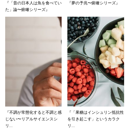
『「昔の日本人は魚を食べてい
『夢の予兆〜俯瞰シリーズ』
た」論〜俯瞰シリーズ』
『不調が常態化すると不調と感
『「果糖はインシュリン抵抗性
じない〜リアルサイエンスシ
を引き起こす」というカラク
リ...
リ...