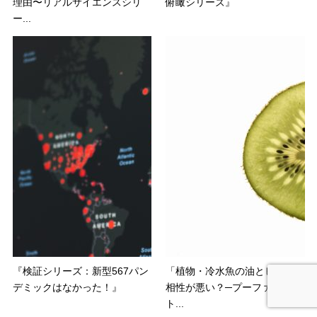
理由〜リアルサイエンスシリ
俯瞰シリーズ』
ー...
『検証シリーズ：新型567パン
「植物・冷水魚の油とヒトとは
デミックはなかった！』
相性が悪い？─プーファがミ
ト...