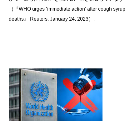
（『WHO urges ‘immediate action’ after cough syrup
deaths』 Reuters, January 24, 2023）。