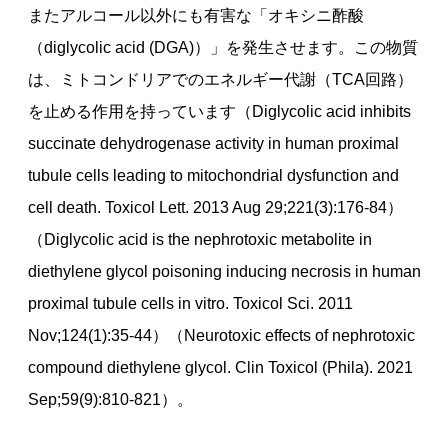
またアルコール以外にも有害な「オキシニ酢酸
（diglycolic acid (DGA)）」を発生させます。この物質
は、ミトコンドリアでのエネルギー代謝（TCA回路）
を止める作用を持っています（Diglycolic acid inhibits
succinate dehydrogenase activity in human proximal
tubule cells leading to mitochondrial dysfunction and
cell death. Toxicol Lett. 2013 Aug 29;221(3):176-84）
（Diglycolic acid is the nephrotoxic metabolite in
diethylene glycol poisoning inducing necrosis in human
proximal tubule cells in vitro. Toxicol Sci. 2011
Nov;124(1):35-44）（Neurotoxic effects of nephrotoxic
compound diethylene glycol. Clin Toxicol (Phila). 2021
Sep;59(9):810-821）。