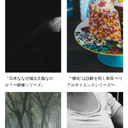
『日本ななぜ減点主義なの
『“糖化”は誤解を招く表現 〜リ
か？〜俯瞰シリーズ』
アルサイエンスシリーズ〜...