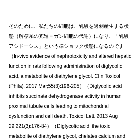
そのために、私たちの細胞は、乳酸を過剰産生する状
態（解糖系の亢進＝ガン細胞の代謝）になり、「乳酸
アシドーシス」という準ショック状態になるのです
（In-vivo evidence of nephrotoxicity and altered hepatic
function in rats following administration of diglycolic
acid, a metabolite of diethylene glycol. Clin Toxicol
(Phila). 2017 Mar;55(3):196-205）（Diglycolic acid
inhibits succinate dehydrogenase activity in human
proximal tubule cells leading to mitochondrial
dysfunction and cell death. Toxicol Lett. 2013 Aug
29;221(3):176-84）（Diglycolic acid, the toxic
metabolite of diethylene glycol, chelates calcium and