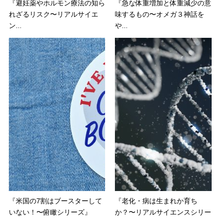
『避妊薬やホルモン療法の知ら
『急な体重増加と体重減少の意
れざるリスク〜リアルサイエ
味するもの〜オメガ３神話を
ン...
や...
『米国の7割はブースターして
『老化・病は生まれか育ち
いない！〜俯瞰シリーズ』
か？〜リアルサイエンスシリー