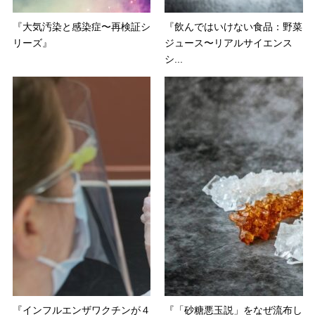
『大気汚染と感染症〜再検証シ
『飲んではいけない食品：野菜
リーズ』
ジュース〜リアルサイエンス
シ...
『インフルエンザワクチンが４
『「砂糖悪玉説」をなぜ流布し