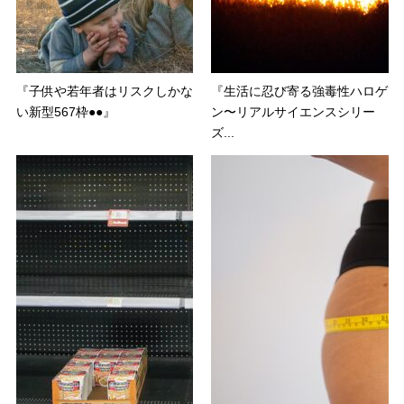
『子供や若年者はリスクしかな
『生活に忍び寄る強毒性ハロゲ
い新型567枠●●』
ン〜リアルサイエンスシリー
ズ...