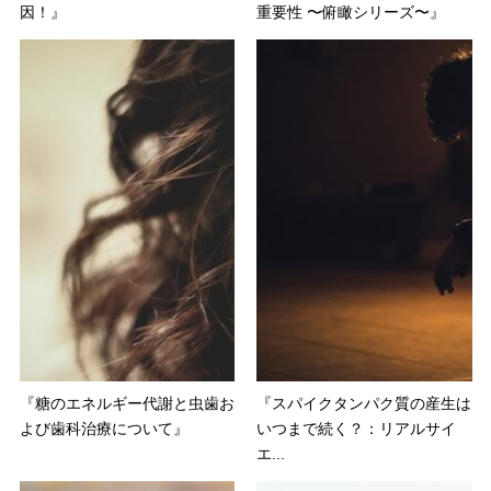
因！』
重要性 〜俯瞰シリーズ〜』
『糖のエネルギー代謝と虫歯お
『スパイクタンパク質の産生は
よび歯科治療について』
いつまで続く？：リアルサイ
エ...