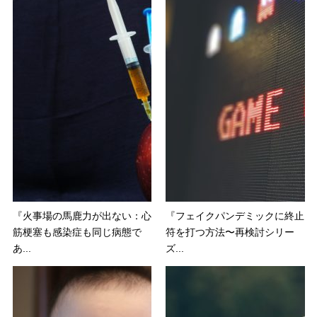
『火事場の馬鹿力が出ない：心
『フェイクパンデミックに終止
筋梗塞も感染症も同じ病態で
符を打つ方法〜再検討シリー
あ...
ズ...