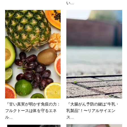
い...
『甘い真実が明かす免疫の力：
『大腸がん予防の鍵は“牛乳・
フルクトースは体を守るエネ
乳製品”！〜リアルサイエン
ル...
ス...