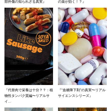
部外傷の知られざる真実』
の薬が効く！？』
『代替肉で栄養は十分？？：植
『“血糖降下剤”の真実〜リアル
物性タンパク質編〜リアルサ
サイエンスシリーズ』
イ...