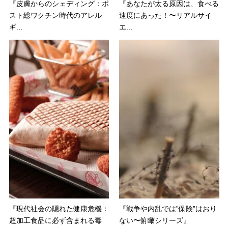
『皮膚からのシェディング：ポ
『あなたが太る原因は、食べる
スト総ワクチン時代のアレル
速度にあった！〜リアルサイ
ギ...
エ...
『現代社会の隠れた健康危機：
『戦争や内乱では”保険”はおり
超加工食品に必ず含まれる毒
ない〜俯瞰シリーズ』