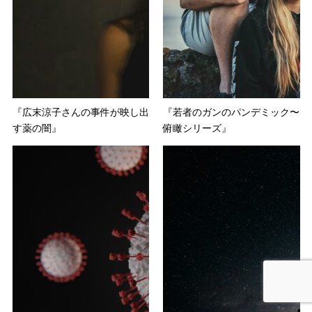
『広末涼子さんの事件が映し出
『若者のガンのパンデミック〜
す薬の闇』
俯瞰シリーズ』