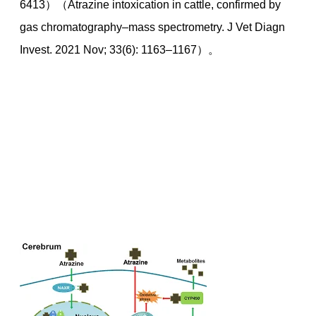
6413）（Atrazine intoxication in cattle, confirmed by
gas chromatography–mass spectrometry. J Vet Diagn
Invest. 2021 Nov; 33(6): 1163–1167）。