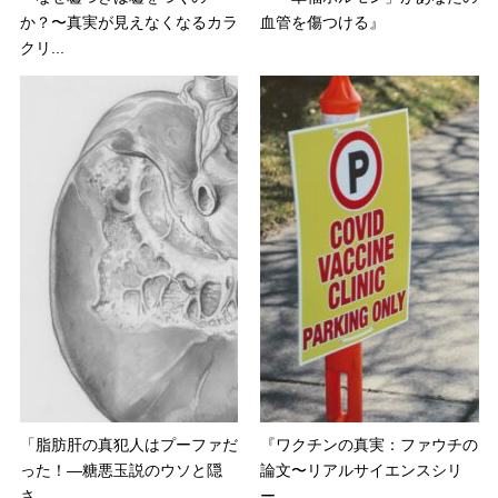
か？〜真実が見えなくなるカラ
血管を傷つける』
クリ...
「脂肪肝の真犯人はプーファだ
『ワクチンの真実：ファウチの
った！―糖悪玉説のウソと隠
論文〜リアルサイエンスシリ
さ...
ー...