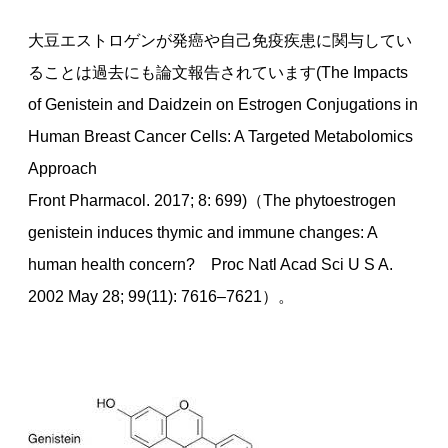
大豆エストロゲンが発癌や自己免疫疾患に関与してい
ることは過去にも論文報告されています(The Impacts
of Genistein and Daidzein on Estrogen Conjugations in
Human Breast Cancer Cells: A Targeted Metabolomics
Approach
Front Pharmacol. 2017; 8: 699)（The phytoestrogen
genistein induces thymic and immune changes: A
human health concern? Proc Natl Acad Sci U S A.
2002 May 28; 99(11): 7616–7621）。