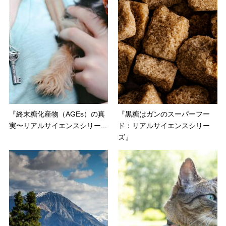
『終末糖化産物（AGEs）の真
『黒糖はガンのスーパーフー
実〜リアルサイエンスシリー...
ド：リアルサイエンスシリー
ズ』