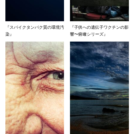
『スパイクタンパク質の環境汚
『子供への遺伝子ワクチンの影
染』
響〜俯瞰シリーズ』