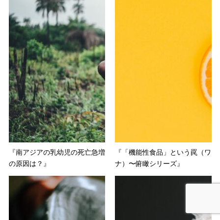
『南アジアの乳幼児の死亡急増
『「機能性食品」という罠（ワ
の原因は？』
ナ）〜俯瞰シリーズ』