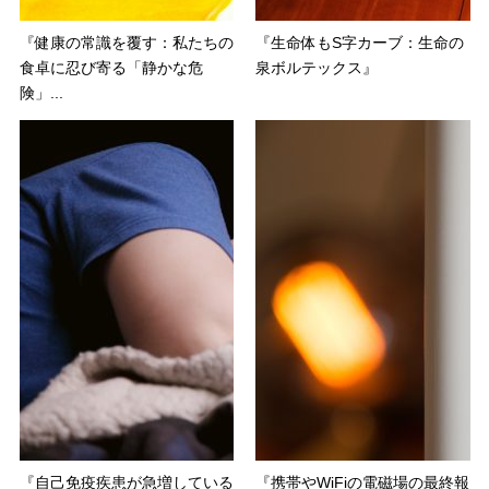
『健康の常識を覆す：私たちの
『生命体もS字カーブ：生命の
食卓に忍び寄る「静かな危
泉ボルテックス』
険」...
『自己免疫疾患が急増している
『携帯やWiFiの電磁場の最終報