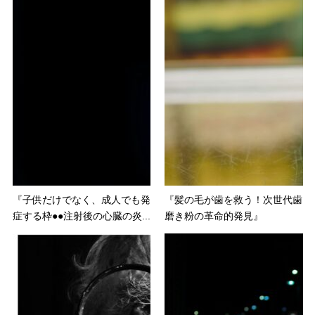
『子供だけでなく、成人でも発
『髪の毛が歯を救う！次世代歯
症する枠●●注射後の心臓の炎...
磨き粉の革命的発見』