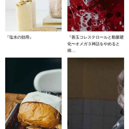
『塩水の効用』
『善玉コレステロールと動脈硬
化〜オメガ３神話をやめると
病...