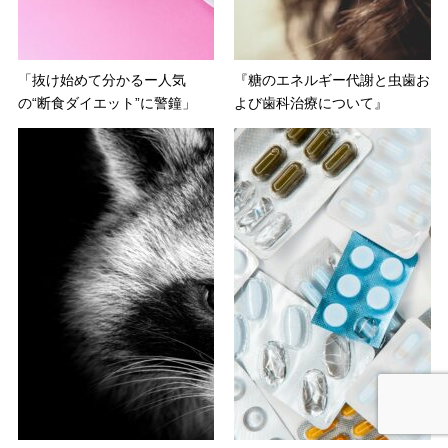
「抜け始めて分かるー人気
『糖のエネルギー代謝と虫歯お
の“断食ダイエット”に警鐘」
よび歯科治療について』