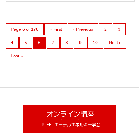
Page 6 of 178
« First
‹ Previous
2
3
4
5
6
7
8
9
10
Next ›
Last »