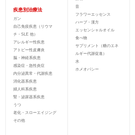
音
疾患別治療法
フラワーエッセンス
ガン
ハーブ・漢方
自己免疫疾患（リウマ
エッセンシャルオイル
チ・SLE 他）
食べ物
アレルギー性疾患
サプリメント（糖のエネ
アトピー性皮膚炎
ルギー代謝促進）
脳・神経系疾患
水
感染症・急性炎症
ホメオパシー
内分泌異常・代謝疾患
消化器系疾患
婦人科系疾患
腎・泌尿器系疾患
うつ
老化・スローエイジング
その他