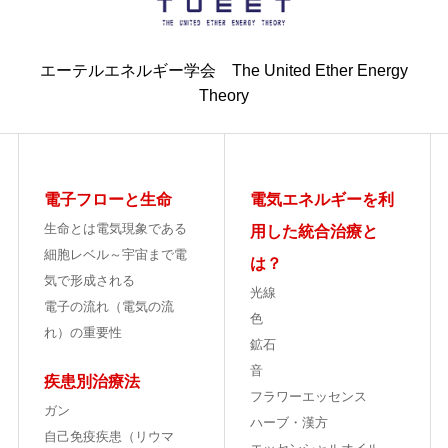
エーテルエネルギー学会 The United Ether Energy
Theory
電子フローと生命
電気エネルギーを利
生命とは電気現象である
用した統合治療と
細胞レベル～宇宙まで電
は？
気で形成される
光線
電子の流れ（電気の流
色
れ）の重要性
鉱石
音
疾患別治療法
フラワーエッセンス
ガン
ハーブ・漢方
自己免疫疾患（リウマ