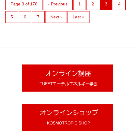
Page 3 of 176
‹ Previous
1
2
3
4
5
6
7
Next ›
Last »