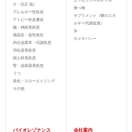
エッセンシャルオイル
チ・SLE 他）
食べ物
アレルギー性疾患
サプリメント（糖のエネ
アトピー性皮膚炎
ルギー代謝促進）
脳・神経系疾患
水
感染症・急性炎症
ホメオパシー
内分泌異常・代謝疾患
消化器系疾患
婦人科系疾患
腎・泌尿器系疾患
うつ
老化・スローエイジング
その他
バイオレゾナンス
会社案内